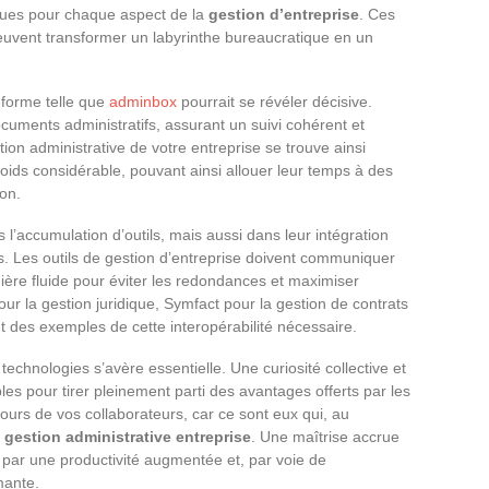
fiques pour chaque aspect de la
gestion d’entreprise
. Ces
euvent transformer un labyrinthe bureaucratique en un
teforme telle que
adminbox
pourrait se révéler décisive.
documents administratifs, assurant un suivi cohérent et
tion administrative de votre entreprise se trouve ainsi
poids considérable, pouvant ainsi allouer leur temps à des
on.
 l’accumulation d’outils, mais aussi dans leur intégration
s. Les outils de gestion d’entreprise doivent communiquer
re fluide pour éviter les redondances et maximiser
our la gestion juridique, Symfact pour la gestion de contrats
t des exemples de cette interopérabilité nécessaire.
echnologies s’avère essentielle. Une curiosité collective et
es pour tirer pleinement parti des avantages offerts par les
ours de vos collaborateurs, car ce sont eux qui, au
a
gestion administrative entreprise
. Une maîtrise accrue
a par une productivité augmentée et, par voie de
mante.