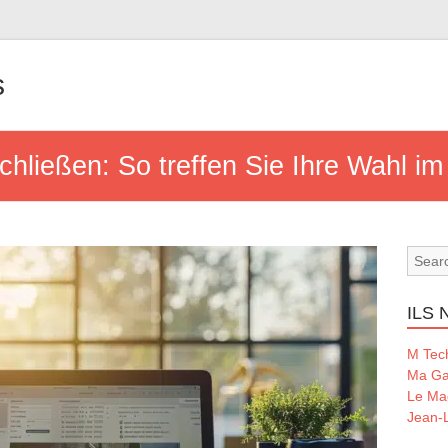
s
hließen: So treffen Sie Ihre Wahl im
ILS
M Tec
Ma Ga
Le Ma
Jean-L