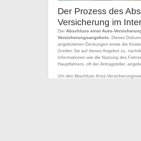
Der Prozess des Abs
Versicherung im Inte
Der
Abschluss einer Auto-Versicherun
Versicherungsangebots
. Dieses Dokume
angebotenen Deckungen sowie die Kosten d
Greifen Sie auf dieses Angebot zu, nachd
Informationen wie die Nutzung des Fahrz
Hauptfahrers, oft der Antragsteller, angeb
Um den Abschluss Ihres Versicherungsvertr
Dokumente für die Auto-Versicherung
z
Fahrzeugschein
(Zulassungsbescheinigu
Informationsbericht, der Ihre Vergangenhe
unerlässlich, um Ihren Antrag zu authenti
deckende Risiko zu bewerten.
Nach dieser Phase, sobald die Zahlung erfo
gewählte Auto-Versicherung eine
Versich
notwendig ist, um legal zu fahren, bestäti
sollte in Ihrem Fahrzeug aufbewahrt wer