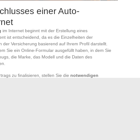
chlusses einer Auto-
rnet
g
im Internet beginnt mit der Erstellung eines
nt ist entscheidend, da es die Einzelheiten der
er Versicherung basierend auf Ihrem Profil darstellt.
em Sie ein Online-Formular ausgefüllt haben, in dem Sie
eugs, die Marke, das Modell und die Daten des
en.
ags zu finalisieren, stellen Sie die
notwendigen
usammen. Diese Dokumente umfassen den
ng), Ihren
Führerschein
und den berühmten
it als Versicherter dokumentiert. Diese Nachweise sind
fizieren und dem Versicherer zu ermöglichen, das zu
lgt und die Dokumente validiert sind, stellt Ihnen die
erungsbestätigung
aus. Dieses offizielle Dokument, das
gt den effektiven Abschluss Ihrer Auto-Versicherung. Es
den und muss bei Verkehrskontrollen vorgelegt werden, um