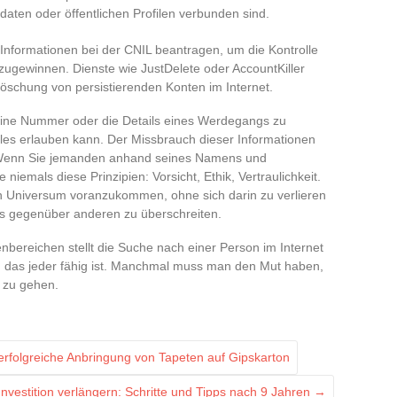
daten oder öffentlichen Profilen verbunden sind.
 Informationen bei der CNIL beantragen, um die Kontrolle
kzugewinnen. Dienste wie JustDelete oder AccountKiller
 Löschung von persistierenden Konten im Internet.
eine Nummer oder die Details eines Werdegangs zu
alles erlauben kann. Der Missbrauch dieser Informationen
 Wenn Sie jemanden anhand seines Namens und
iemals diese Prinzipien: Vorsicht, Ethik, Vertraulichkeit.
en Universum voranzukommen, ohne sich darin zu verlieren
s gegenüber anderen zu überschreiten.
bereichen stellt die Suche nach einer Person im Internet
, das jeder fähig ist. Manchmal muss man den Mut haben,
t zu gehen.
erfolgreiche Anbringung von Tapeten auf Gipskarton
-Investition verlängern: Schritte und Tipps nach 9 Jahren
→