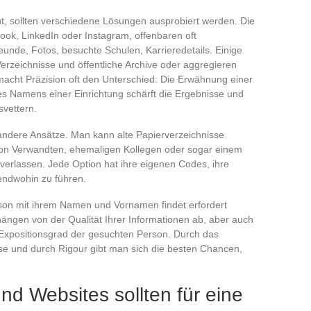
t, sollten verschiedene Lösungen ausprobiert werden. Die
ok, LinkedIn oder Instagram, offenbaren oft
nde, Fotos, besuchte Schulen, Karrieredetails. Einige
erzeichnisse und öffentliche Archive oder aggregieren
cht Präzision oft den Unterschied: Die Erwähnung einer
es Namens einer Einrichtung schärft die Ergebnisse und
vettern.
 andere Ansätze. Man kann alte Papierverzeichnisse
von Verwandten, ehemaligen Kollegen oder sogar einem
n verlassen. Jede Option hat ihre eigenen Codes, ihre
endwohin zu führen.
on mit ihrem Namen und Vornamen findet erfordert
ängen von der Qualität Ihrer Informationen ab, aber auch
Expositionsgrad der gesuchten Person. Durch das
e und durch Rigour gibt man sich die besten Chancen,
d Websites sollten für eine