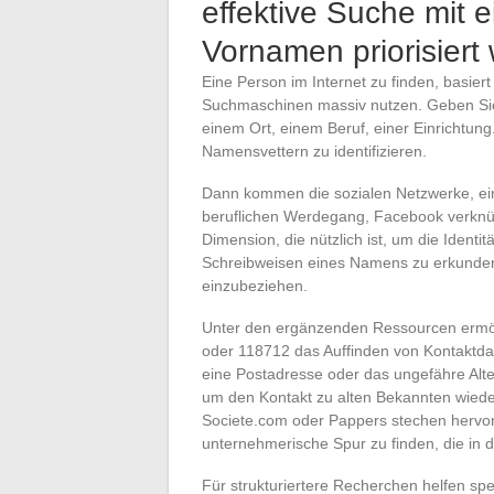
effektive Suche mit
Vornamen priorisiert
Eine Person im Internet zu finden, basier
Suchmaschinen massiv nutzen. Geben Sie
einem Ort, einem Beruf, einer Einrichtung. 
Namensvettern zu identifizieren.
Dann kommen die sozialen Netzwerke, eine
beruflichen Werdegang, Facebook verknüpf
Dimension, die nützlich ist, um die Identit
Schreibweisen eines Namens zu erkunde
einzubeziehen.
Unter den ergänzenden Ressourcen ermögl
oder 118712 das Auffinden von Kontaktda
eine Postadresse oder das ungefähre Alter
um den Kontakt zu alten Bekannten wieder
Societe.com oder Pappers stechen hervor
unternehmerische Spur zu finden, die in de
Für strukturiertere Recherchen helfen spe