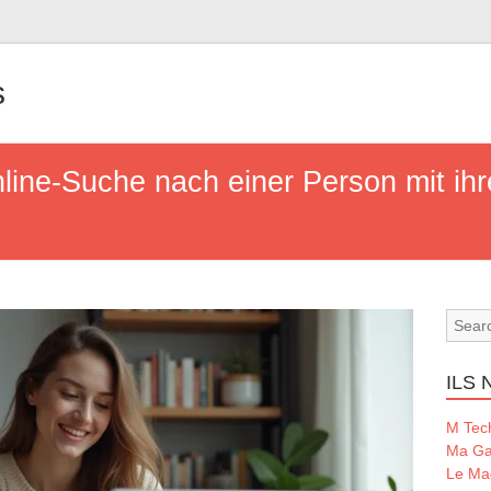
s
Online-Suche nach einer Person mit 
ILS
M Tec
Ma Ga
Le Ma