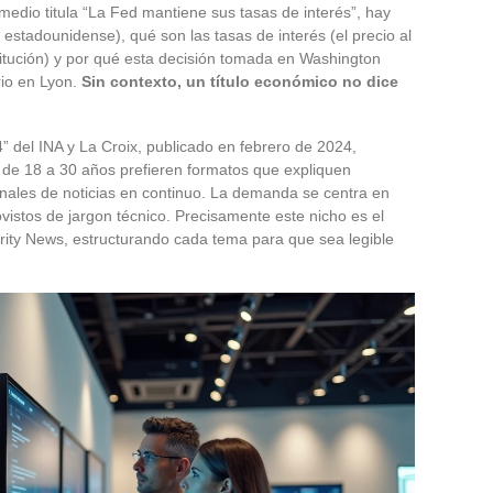
dio titula “La Fed mantiene sus tasas de interés”, hay
 estadounidense), qué son las tasas de interés (el precio al
titución) y por qué esta decisión tomada en Washington
ario en Lyon.
Sin contexto, un título económico no dice
” del INA y La Croix, publicado en febrero de 2024,
s de 18 a 30 años prefieren formatos que expliquen
anales de noticias en continuo. La demanda se centra en
ovistos de jargon técnico. Precisamente este nicho es el
arity News, estructurando cada tema para que sea legible