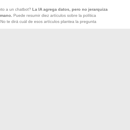
nto a un chatbot?
La IA agrega datos, pero no jerarquiza
umano.
Puede resumir diez artículos sobre la política
No te dirá cuál de esos artículos plantea la pregunta
d:
 para clasificar el volumen de información (precios de
os empresariales).
 para interpretar, relacionar y poner en perspectiva. Aporta
automática no produce.
ón e invierte su atención en la comprensión. Es una división
utomatización de la vigilancia y la redacción humana del
pectativa:
exhaustividad del seguimiento y
financieros: leer más allá
res