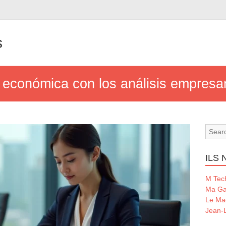
s
d económica con los análisis empresa
ILS
M Tec
Ma Ga
Le Ma
Jean-L