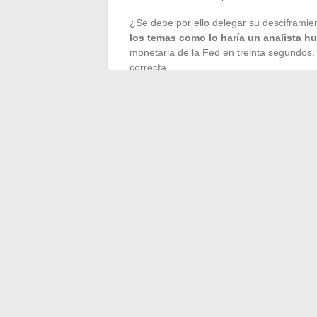
¿Se debe por ello delegar su desciframie
los temas como lo haría un analista h
monetaria de la Fed en treinta segundos. 
correcta.
Ahí es donde juega la complementarieda
La IA sirve como filtro de primer nivel
acciones, indicadores macro, resultad
El análisis editorial interviene después
una mirada crítica que la agregación 
El lector ahorra tiempo en la recolecci
de tareas, no una sustitución.
Los medios económicos que combinan la a
desciframiento responden a esta doble ex
profundidad del análisis
.
Economía y mercados 
de los grandes titula