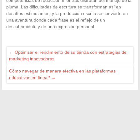
competencias de redacción mientras disfrutan del manejo de la
pluma. Las dificultades de escritura se transforman así en
desafíos estimulantes, y la producción escrita se convierte en
una aventura donde cada frase es el reflejo de un
descubrimiento y de una expresión personal.
←
Optimizar el rendimiento de su tienda con estrategias de
marketing innovadoras
Cómo navegar de manera efectiva en las plataformas
educativas en línea?
→
Search
ILS NOUS ON FAIT CONFIANCE
M Technologie
Ma Gazette
Le Magazine de l'Aube