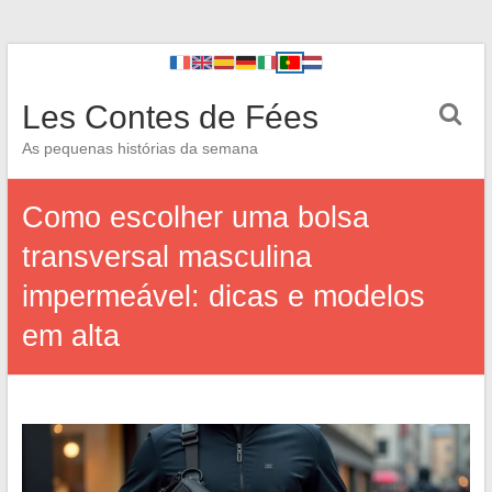
Les Contes de Fées
As pequenas histórias da semana
Como escolher uma bolsa
transversal masculina
impermeável: dicas e modelos
em alta