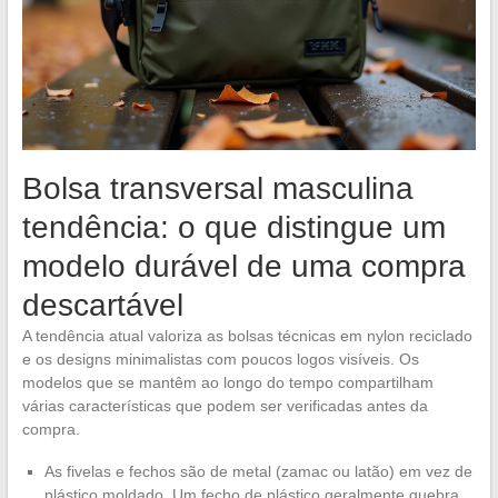
Bolsa transversal masculina
tendência: o que distingue um
modelo durável de uma compra
descartável
A tendência atual valoriza as bolsas técnicas em nylon reciclado
e os designs minimalistas com poucos logos visíveis. Os
modelos que se mantêm ao longo do tempo compartilham
várias características que podem ser verificadas antes da
compra.
As fivelas e fechos são de metal (zamac ou latão) em vez de
plástico moldado. Um fecho de plástico geralmente quebra