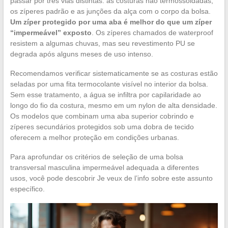
passar por três vias distintas: as costuras não termossoldadas,
os zíperes padrão e as junções da alça com o corpo da bolsa.
Um zíper protegido por uma aba é melhor do que um zíper
“impermeável” exposto
. Os zíperes chamados de waterproof
resistem a algumas chuvas, mas seu revestimento PU se
degrada após alguns meses de uso intenso.
Recomendamos verificar sistematicamente se as costuras estão
seladas por uma fita termocolante visível no interior da bolsa.
Sem esse tratamento, a água se infiltra por capilaridade ao
longo do fio da costura, mesmo em um nylon de alta densidade.
Os modelos que combinam uma aba superior cobrindo e
zíperes secundários protegidos sob uma dobra de tecido
oferecem a melhor proteção em condições urbanas.
Para aprofundar os critérios de seleção de uma bolsa
transversal masculina impermeável adequada a diferentes
usos, você pode descobrir Je veux de l’info sobre este assunto
específico.