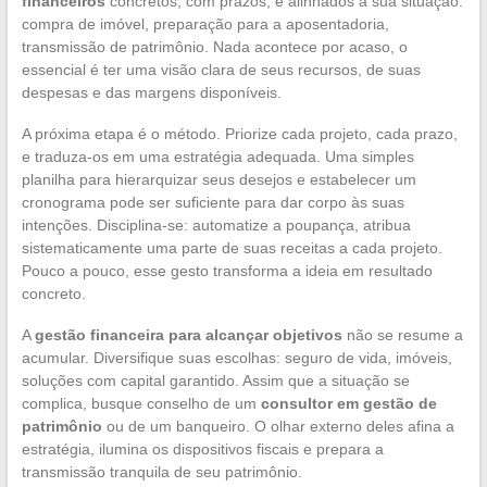
financeiros
concretos, com prazos, e alinhados à sua situação:
compra de imóvel, preparação para a aposentadoria,
transmissão de patrimônio. Nada acontece por acaso, o
essencial é ter uma visão clara de seus recursos, de suas
despesas e das margens disponíveis.
A próxima etapa é o método. Priorize cada projeto, cada prazo,
e traduza-os em uma estratégia adequada. Uma simples
planilha para hierarquizar seus desejos e estabelecer um
cronograma pode ser suficiente para dar corpo às suas
intenções. Disciplina-se: automatize a poupança, atribua
sistematicamente uma parte de suas receitas a cada projeto.
Pouco a pouco, esse gesto transforma a ideia em resultado
concreto.
A
gestão financeira para alcançar objetivos
não se resume a
acumular. Diversifique suas escolhas: seguro de vida, imóveis,
soluções com capital garantido. Assim que a situação se
complica, busque conselho de um
consultor em gestão de
patrimônio
ou de um banqueiro. O olhar externo deles afina a
estratégia, ilumina os dispositivos fiscais e prepara a
transmissão tranquila de seu patrimônio.