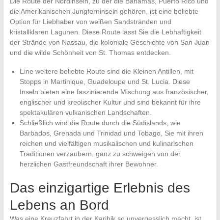
Die Route der Nordinseln, zu der die Bahamas, Puerto Rico und
die Amerikanischen Jungferninseln gehören, ist eine beliebte
Option für Liebhaber von weißen Sandstränden und
kristallklaren Lagunen. Diese Route lässt Sie die Lebhaftigkeit
der Strände von Nassau, die koloniale Geschichte von San Juan
und die wilde Schönheit von St. Thomas entdecken.
Eine weitere beliebte Route sind die Kleinen Antillen, mit
Stopps in Martinique, Guadeloupe und St. Lucia. Diese
Inseln bieten eine faszinierende Mischung aus französischer,
englischer und kreolischer Kultur und sind bekannt für ihre
spektakulären vulkanischen Landschaften.
Schließlich wird die Route durch die Südislands, wie
Barbados, Grenada und Trinidad und Tobago, Sie mit ihren
reichen und vielfältigen musikalischen und kulinarischen
Traditionen verzaubern, ganz zu schweigen von der
herzlichen Gastfreundschaft ihrer Bewohner.
Das einzigartige Erlebnis des
Lebens an Bord
Was eine Kreuzfahrt in der Karibik so unvergesslich macht, ist