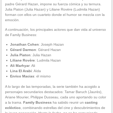
padre Gérard Hazan, impone su fuerza cómica y su ternura.
Julia Piaton (Julia Hazan) y Liliane Rovère (Ludmila Hazan)
forman con ellos un cuarteto donde el humor se mezcla con la
emoción.
A continuación, los principales actores que dan vida al universo
de Family Business:
Jonathan Cohen
: Joseph Hazan
Gérard Darmon
: Gérard Hazan
Julia Piaton
: Julia Hazan
Liliane Rovère
: Ludmila Hazan
Ali Marhyar
: Ali
Lina El Arabi
: Aïda
Enrico Macias
: él mismo
A lo largo de las temporadas, la serie también ha acogido a
personajes secundarios destacados: Tamar Baruch (Jaurès),
Ariane Mourier, Philippe Dusseau, cada uno aportando su color
a la trama.
Family Business
ha sabido reunir un
casting
ecléctico
, combinando estrellas del cine y descubrimientos de