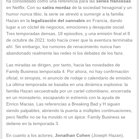
ha consolidado como una referencia para las
series francesas
en Netflix. Con su
satira mordaz
de la sociedad hexagonal y un
humor nunca tibio, la serie se atrevió a sumergir a la familia
Hazan en la
legalización del cannabis
en Francia, dando
lugar a un cóctel de negocios, emociones y desajuste social.
Tres temporadas densas, 18 episodios, y una emisión final el 8
de octubre de 2021: todo hacía creer que la aventura terminaba
ahí. Sin embargo, los rumores de renacimiento nunca han
abandonado realmente las redes ni los debates de los fans.
Las miradas se dirigen, por tanto, hacia las novedades de
Family Business temporada 4. Por ahora, no hay confirmación
oficial, ni sinopsis, ni anuncio de rodaje o calendario de emisión.
La última temporada se basaba en una dinámica explosiva: la
familia Hazan secuestrada por un cartel colombiano, encerrada
en un monasterio, escapando in extremis con la ayuda de
Enrico Macias. Las referencias a Breaking Bad y H siguen
siendo palpables, abriendo la puerta a múltiples continuaciones,
pero Netflix no se ha movido ni un ápice: Family Business se
detiene en la temporada 3.
En cuanto a los actores,
Jonathan Cohen
(Joseph Hazan),