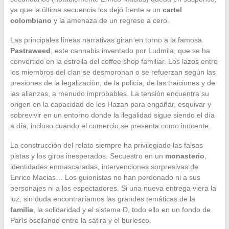
ya que la última secuencia los dejó frente a un
cartel
colombiano
y la amenaza de un regreso a cero.
Las principales líneas narrativas giran en torno a la famosa
Pastraweed
, este cannabis inventado por Ludmila, que se ha
convertido en la estrella del coffee shop familiar. Los lazos entre
los miembros del clan se desmoronan o se refuerzan según las
presiones de la legalización, de la policía, de las traiciones y de
las alianzas, a menudo improbables. La tensión encuentra su
origen en la capacidad de los Hazan para engañar, esquivar y
sobrevivir en un entorno donde la ilegalidad sigue siendo el día
a día, incluso cuando el comercio se presenta como inocente.
La construcción del relato siempre ha privilegiado las falsas
pistas y los giros inesperados. Secuestro en un
monasterio
,
identidades enmascaradas, intervenciones sorpresivas de
Enrico Macias… Los guionistas no han perdonado ni a sus
personajes ni a los espectadores. Si una nueva entrega viera la
luz, sin duda encontraríamos las grandes temáticas de la
familia
, la solidaridad y el sistema D, todo ello en un fondo de
París oscilando entre la sátira y el burlesco.