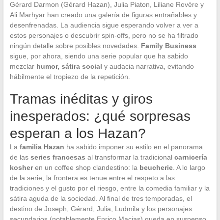
Gérard Darmon (Gérard Hazan), Julia Piaton, Liliane Rovère y
Ali Marhyar han creado una galería de figuras entrañables y
desenfrenadas. La audiencia sigue esperando volver a ver a
estos personajes o descubrir spin-offs, pero no se ha filtrado
ningún detalle sobre posibles novedades.
Family Business
sigue, por ahora, siendo una serie popular que ha sabido
mezclar
humor, sátira social
y audacia narrativa, evitando
hábilmente el tropiezo de la repetición.
Tramas inéditas y giros
inesperados: ¿qué sorpresas
esperan a los Hazan?
La
familia Hazan
ha sabido imponer su estilo en el panorama
de las
series francesas
al transformar la tradicional
carnicería
kosher
en un coffee shop clandestino: la
beucherie
. A lo largo
de la serie, la frontera es tenue entre el respeto a las
tradiciones y el gusto por el riesgo, entre la comedia familiar y la
sátira aguda de la sociedad. Al final de tres temporadas, el
destino de Joseph, Gérard, Julia, Ludmila y los personajes
secundarios (notablemente Enrico Macias) queda en suspenso,