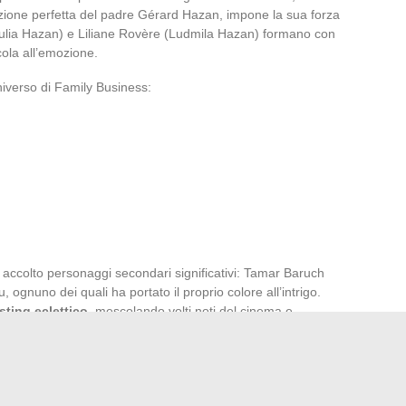
zione perfetta del padre Gérard Hazan, impone la sua forza
(Julia Hazan) e Liliane Rovère (Ludmila Hazan) formano con
cola all’emozione.
universo di Family Business:
e accolto personaggi secondari significativi: Tamar Baruch
 ognuno dei quali ha portato il proprio colore all’intrigo.
sting eclettico
, mescolando volti noti del cinema e
oggi, nessun aggiunta né cambiamento è stato comunicato
ne non avendo ufficializzato nulla. La forza della serie
incipali e nell’alchimia che creano, una vera e propria firma