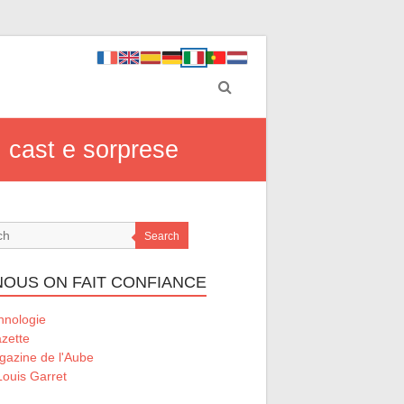
, cast e sorprese
Search
 NOUS ON FAIT CONFIANCE
hnologie
zette
gazine de l'Aube
ouis Garret