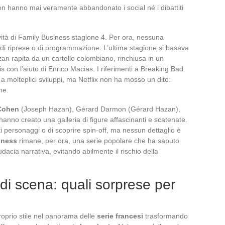
 non hanno mai veramente abbandonato i social né i dibattiti
ovità di Family Business stagione 4. Per ora, nessuna
 di riprese o di programmazione. L’ultima stagione si basava
an rapita da un cartello colombiano, rinchiusa in un
s con l’aiuto di Enrico Macias. I riferimenti a Breaking Bad
a molteplici sviluppi, ma Netflix non ha mosso un dito:
ne.
Cohen
(Joseph Hazan), Gérard Darmon (Gérard Hazan),
hanno creato una galleria di figure affascinanti e scatenate.
i personaggi o di scoprire spin-off, ma nessun dettaglio è
iness
rimane, per ora, una serie popolare che ha saputo
dacia narrativa, evitando abilmente il rischio della
pi di scena: quali sorprese per
roprio stile nel panorama delle
serie francesi
trasformando