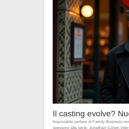
Il casting evolve? Nuov
Impossibile parlare di Family Business s
spessore alla serie. Jonathan Cohen inte