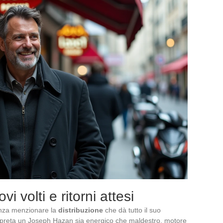
i volti e ritorni attesi
enza menzionare la
distribuzione
che dà tutto il suo
rpreta un Joseph Hazan sia energico che maldestro, motore