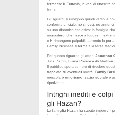
fermasse lì. Tuttavia, le voci di rinascita
tra fan.
Gli sguardi si rivolgono quindi verso le n
conferma ufficiale, né sinossi, né annunci
su una dinamica esplosiva: la famiglia Haz
monastero, che riesce a fuggire in extremi
e H rimangono palpabili, aprendo la porta 
Family Business si ferma alla terza stagio
Per quanto riguarda gli attori,
Jonathan 
Julia Piaton, Liliane Rovère e Ali Marhyar 
Il pubblico spera sempre di rivedere quest
trapelato su eventuali novità.
Family Bus
mescolare
umorismo, satira sociale
e au
ripetizione.
Intrighi inediti e col
gli Hazan?
La
famiglia Hazan
ha saputo imporre il p