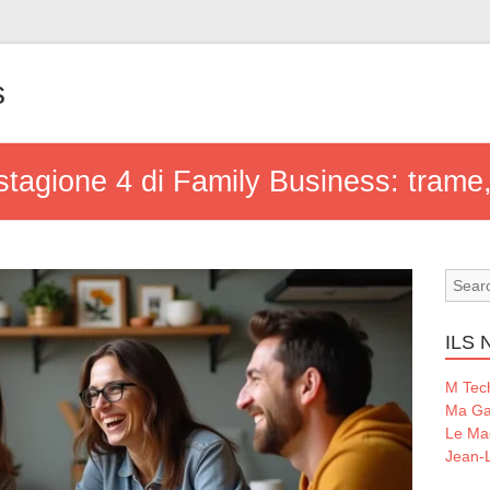
s
 stagione 4 di Family Business: trame
ILS
M Tec
Ma Ga
Le Ma
Jean-L