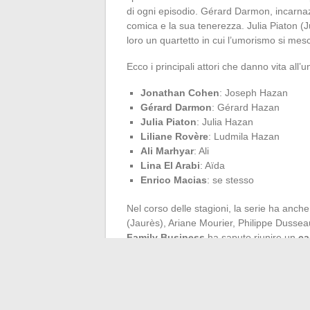
di ogni episodio. Gérard Darmon, incarna
comica e la sua tenerezza. Julia Piaton 
loro un quartetto in cui l’umorismo si mes
Ecco i principali attori che danno vita all’
Jonathan Cohen
: Joseph Hazan
Gérard Darmon
: Gérard Hazan
Julia Piaton
: Julia Hazan
Liliane Rovère
: Ludmila Hazan
Ali Marhyar
: Ali
Lina El Arabi
: Aïda
Enrico Macias
: se stesso
Nel corso delle stagioni, la serie ha anch
(Jaurès), Ariane Mourier, Philippe Dusseau,
Family Business
ha saputo riunire un
ca
scoperte della giovane generazione. Ad 
per una potenziale stagione 4, la produzio
risiede nella fedeltà dei suoi interpreti pr
tra le
serie francesi Netflix
.