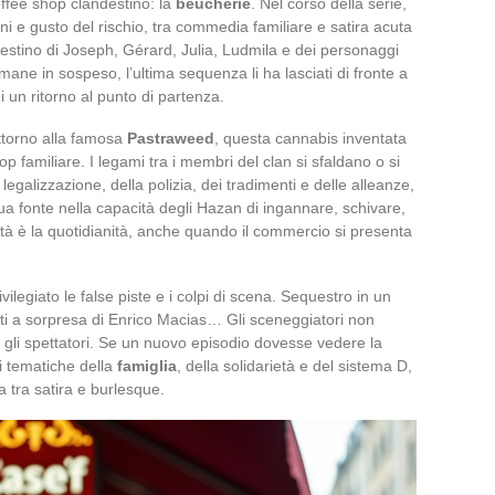
ffee shop clandestino: la
beucherie
. Nel corso della serie,
zioni e gusto del rischio, tra commedia familiare e satira acuta
l destino di Joseph, Gérard, Julia, Ludmila e dei personaggi
mane in sospeso, l’ultima sequenza li ha lasciati di fronte a
i un ritorno al punto di partenza.
 attorno alla famosa
Pastraweed
, questa cannabis inventata
op familiare. I legami tra i membri del clan si sfaldano o si
legalizzazione, della polizia, dei tradimenti e delle alleanze,
ua fonte nella capacità degli Hazan di ingannare, schivare,
lità è la quotidianità, anche quando il commercio si presenta
legiato le false piste e i colpi di scena. Sequestro in un
nti a sorpresa di Enrico Macias… Gli sceneggiatori non
 gli spettatori. Se un nuovo episodio dovesse vedere la
i tematiche della
famiglia
, della solidarietà e del sistema D,
la tra satira e burlesque.