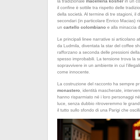
la tradizionale
macelleria kosher
in un co
il confine è sottile tra rispetto delle tradi
della società. Al termine di tre stagioni, i
secondari (in particolare Enrico Macias) ri
un
cartello colombiano
e alla minaccia d
Le principali linee narrative si articolano
da Ludmila, diventata la star del coffee sh
rafforzano a seconda delle pressioni della 
spesso improbabili. La tensione trova la s
sopravvivere in un ambiente in cui l’illega
come innocente.
La costruzione del racconto ha sempre privi
monastero
, identità mascherate, interve
hanno risparmiato né i loro personaggi né
luce, senza dubbio ritroveremmo le grand
il tutto sullo sfondo di una Parigi che oscil