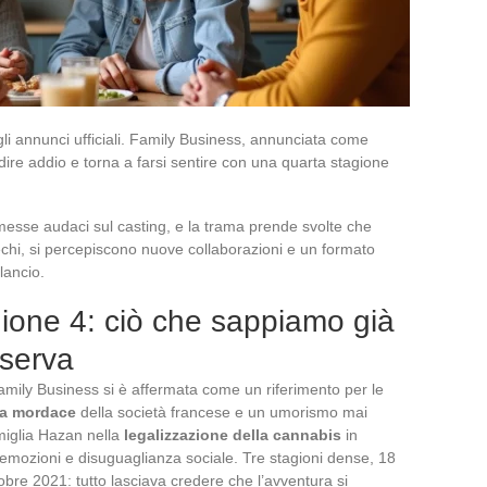
gli annunci ufficiali. Family Business, annunciata come
 dire addio e torna a farsi sentire con una quarta stagione
sse audaci sul casting, e la trama prende svolte che
echi, si percepiscono nuove collaborazioni e un formato
lancio.
ione 4: ciò che sappiamo già
iserva
amily Business si è affermata come un riferimento per le
ra mordace
della società francese e un umorismo mai
amiglia Hazan nella
legalizzazione della cannabis
in
i, emozioni e disuguaglianza sociale. Tre stagioni dense, 18
obre 2021: tutto lasciava credere che l’avventura si