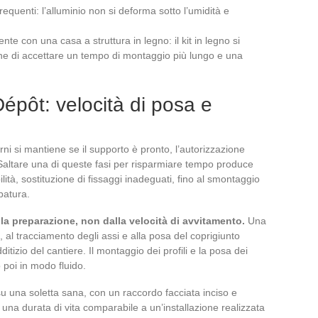
equenti: l’alluminio non si deforma sotto l’umidità e
nte con una casa a struttura in legno: il kit in legno si
one di accettare un tempo di montaggio più lungo e una
Dépôt: velocità di posa e
i si mantiene se il supporto è pronto, l’autorizzazione
. Saltare una di queste fasi per risparmiare tempo produce
lità, sostituzione di fissaggi inadeguati, fino al smontaggio
batura.
lla preparazione, non dalla velocità di avvitamento.
Una
a, al tracciamento degli assi e alla posa del coprigiunto
itizio del cantiere. Il montaggio dei profili e la posa dei
 poi in modo fluido.
u una soletta sana, con un raccordo facciata inciso e
e una durata di vita comparabile a un’installazione realizzata