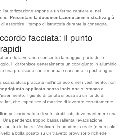
to l’autorizzazione espone a un fermo cantiere e, nel
zione.
Presentare la documentazione amministrativa già
di assorbire il tempo di istruttoria durante la consegna.
ccordo facciata: il punto
rapidi
truttura della veranda concentra la maggior parte delle
ggio. Il kit fornisce generalmente un coprigiunto in alluminio
ede una precisione che il manuale riassume in poche righe.
a scanalatura praticata nell’intonaco o nel rivestimento, non
coprigiunto applicato senza incisione si stacca a
inserimento, il giunto di tenuta si posa su un fondo di
tre lati, che impedisce al mastice di lavorare correttamente.
elli in policarbonato o di vetri stratificati, deve mantenere una
o. Una pendenza troppo bassa rallenta l’evacuazione
zioni tra le lastre. Verificare la pendenza reale (e non solo
vello a bolla posato su un travetto provvisorio richiede