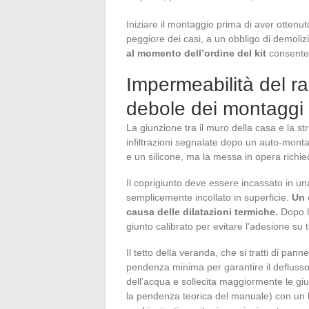
Iniziare il montaggio prima di aver ottenu
peggiore dei casi, a un obbligo di demoli
al momento dell’ordine del kit
consente 
Impermeabilità del ra
debole dei montaggi 
La giunzione tra il muro della casa e la s
infiltrazioni segnalate dopo un auto-monta
e un silicone, ma la messa in opera richi
Il coprigiunto deve essere incassato in un
semplicemente incollato in superficie.
Un 
causa delle dilatazioni termiche.
Dopo l’
giunto calibrato per evitare l’adesione su 
Il tetto della veranda, che si tratti di pann
pendenza minima per garantire il defluss
dell’acqua e sollecita maggiormente le giun
la pendenza teorica del manuale) con un li