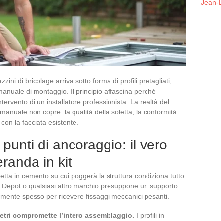
Jean-L
ni di bricolage arriva sotto forma di profili pretagliati,
nuale di montaggio. Il principio affascina perché
tervento di un installatore professionista. La realtà del
manuale non copre: la qualità della soletta, la conformità
con la facciata esistente.
e punti di ancoraggio: il vero
eranda in kit
oletta in cemento su cui poggerà la struttura condiziona tutto
ico Dépôt o qualsiasi altro marchio presuppone un supporto
temente spesso per ricevere fissaggi meccanici pesanti.
imetri compromette l’intero assemblaggio.
I profili in