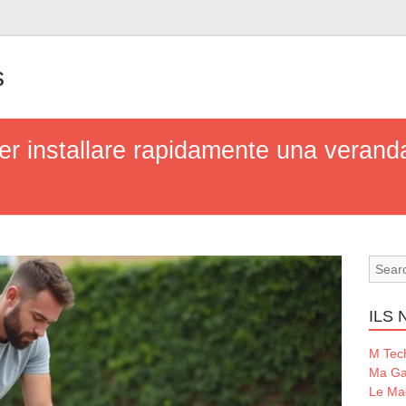
s
er installare rapidamente una veranda
ILS
M Tec
Ma Ga
Le Ma