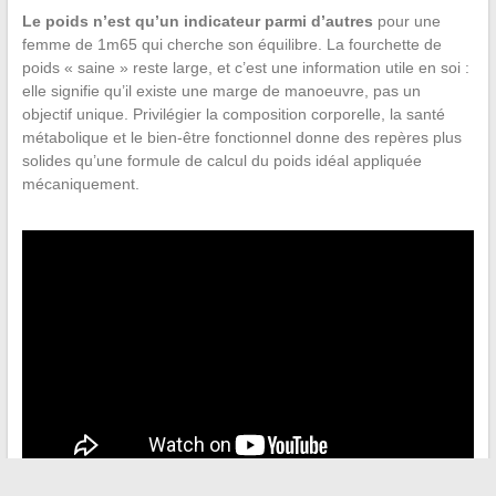
Le poids n’est qu’un indicateur parmi d’autres
pour une
femme de 1m65 qui cherche son équilibre. La fourchette de
poids « saine » reste large, et c’est une information utile en soi :
elle signifie qu’il existe une marge de manoeuvre, pas un
objectif unique. Privilégier la composition corporelle, la santé
métabolique et le bien-être fonctionnel donne des repères plus
solides qu’une formule de calcul du poids idéal appliquée
mécaniquement.