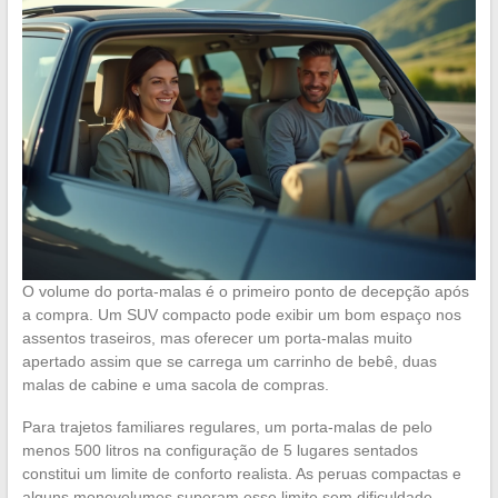
O volume do porta-malas é o primeiro ponto de decepção após
a compra. Um SUV compacto pode exibir um bom espaço nos
assentos traseiros, mas oferecer um porta-malas muito
apertado assim que se carrega um carrinho de bebê, duas
malas de cabine e uma sacola de compras.
Para trajetos familiares regulares, um porta-malas de pelo
menos 500 litros na configuração de 5 lugares sentados
constitui um limite de conforto realista. As peruas compactas e
alguns monovolumes superam esse limite sem dificuldade,