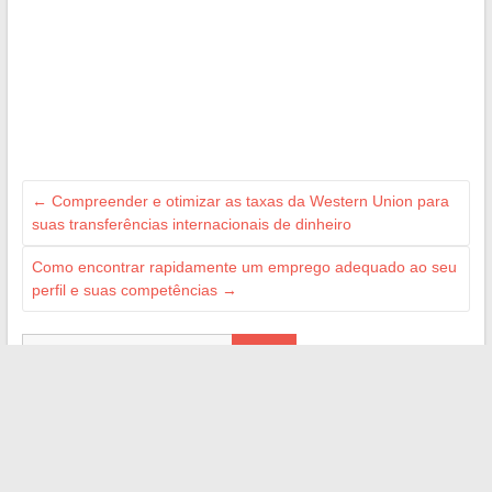
←
Compreender e otimizar as taxas da Western Union para
suas transferências internacionais de dinheiro
Como encontrar rapidamente um emprego adequado ao seu
perfil e suas competências
→
Search
ILS NOUS ON FAIT CONFIANCE
M Technologie
Ma Gazette