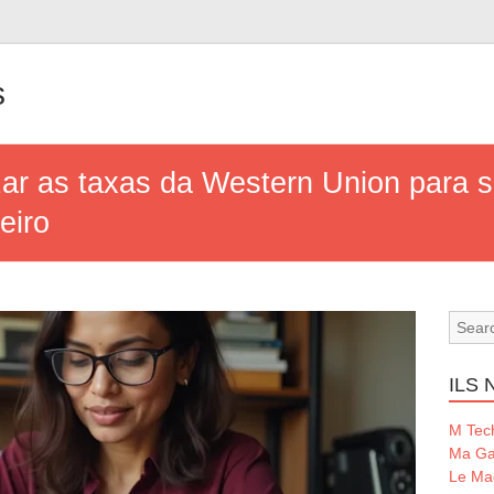
s
ar as taxas da Western Union para s
eiro
ILS
M Tec
Ma Ga
Le Ma