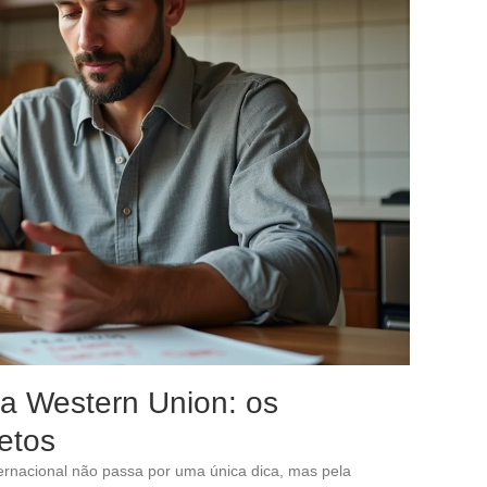
da Western Union: os
etos
ternacional não passa por uma única dica, mas pela