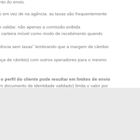
to do envio.
tivo em vez de na agência: as taxas são frequentemente
 validar, não apenas a comissão exibida
 a carteira móvel como modo de recebimento quando
sferência sem taxas” lembrando que a margem de câmbio
rença de câmbio) com outros operadores para o mesmo
:
o perfil do cliente pode resultar em limites de envio
m documento de identidade validado) limita o valor por
ios e, portanto, a pagar várias vezes as taxas. Validar seu
e motorista ou um documento de identidade permite elevar
 Western Union não se resumem à linha “comissão” visível
câmbio, o modo de pagamento escolhido, o país de
unto cujos componentes modificam o preço final.
 envio continua sendo o meio mais confiável de
pagar