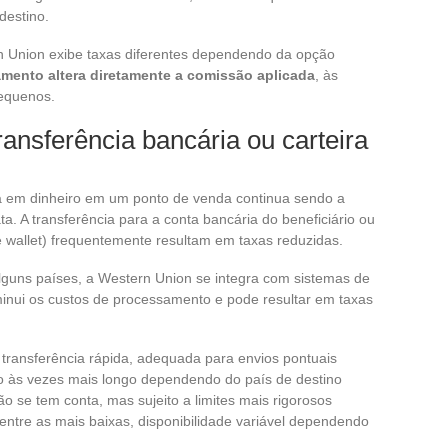
destino.
n Union exibe taxas diferentes dependendo da opção
ento altera diretamente a comissão aplicada
, às
pequenos.
ransferência bancária ou carteira
ada em dinheiro em um ponto de venda continua sendo a
 A transferência para a conta bancária do beneficiário ou
 wallet) frequentemente resultam em taxas reduzidas.
lguns países, a Western Union se integra com sistemas de
minui os custos de processamento e pode resultar em taxas
, transferência rápida, adequada para envios pontuais
zo às vezes mais longo dependendo do país de destino
o se tem conta, mas sujeito a limites mais rigorosos
entre as mais baixas, disponibilidade variável dependendo