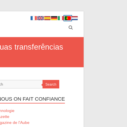
uas transferências
Search
 NOUS ON FAIT CONFIANCE
hnologie
zette
gazine de l'Aube