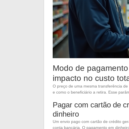
Modo de pagamento e
impacto no custo tota
O preço de uma mesma transferência de d
e como o beneficiário a retira. Esse par
Pagar com cartão de cr
dinheiro
Um envio pago com cartão de crédito gera
conta bancária. O pagamento em dinheiro