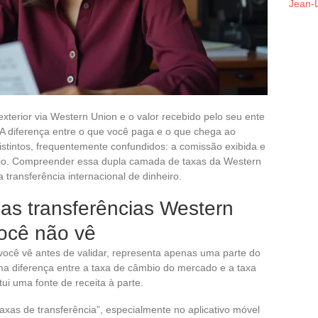
Jean-L
xterior via Western Union e o valor recebido pelo seu ente
 diferença entre o que você paga e o que chega ao
istintos, frequentemente confundidos: a comissão exibida e
io. Compreender essa dupla camada de taxas da Western
 transferência internacional de dinheiro.
s transferências Western
você não vê
você vê antes de validar, representa apenas uma parte do
a diferença entre a taxa de câmbio do mercado e a taxa
tui uma fonte de receita à parte.
xas de transferência”, especialmente no aplicativo móvel