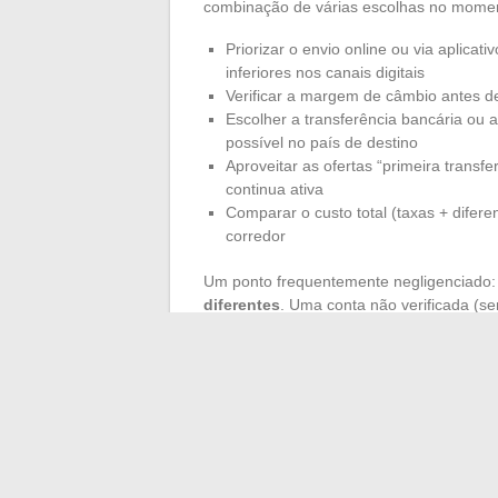
combinação de várias escolhas no momen
Priorizar o envio online ou via aplica
inferiores nos canais digitais
Verificar a margem de câmbio antes de
Escolher a transferência bancária ou
possível no país de destino
Aproveitar as ofertas “primeira tran
continua ativa
Comparar o custo total (taxas + dife
corredor
Um ponto frequentemente negligenciado
diferentes
. Uma conta não verificada (se
transação, o que leva a multiplicar os env
perfil com um passaporte, uma carteira d
esses limites.
As taxas de transferência de dinheiro da
no momento do pagamento. A margem de 
destino e o valor enviado formam um conj
Comparar esses quatro elementos a cada