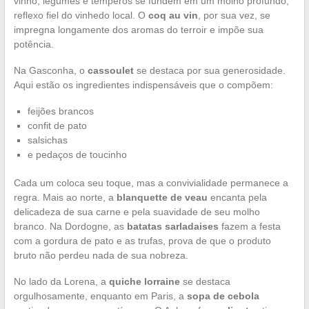
vinho, legumes e temperos se fundem em um molho profundo,
reflexo fiel do vinhedo local. O
coq au vin
, por sua vez, se
impregna longamente dos aromas do terroir e impõe sua
potência.
Na Gasconha, o
cassoulet
se destaca por sua generosidade.
Aqui estão os ingredientes indispensáveis que o compõem:
feijões brancos
confit de pato
salsichas
e pedaços de toucinho
Cada um coloca seu toque, mas a convivialidade permanece a
regra. Mais ao norte, a
blanquette de veau
encanta pela
delicadeza de sua carne e pela suavidade de seu molho
branco. Na Dordogne, as
batatas sarladaises
fazem a festa
com a gordura de pato e as trufas, prova de que o produto
bruto não perdeu nada de sua nobreza.
No lado da Lorena, a
quiche lorraine
se destaca
orgulhosamente, enquanto em Paris, a
sopa de cebola