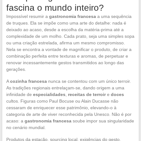
fascina o mundo inteiro?
Impossível resumir a
gastronomia francesa
a uma sequência
de truques. Ela se impõe como uma arte do detalhe: nada é
deixado ao acaso, desde a escolha da matéria-prima até a
complexidade de um molho. Cada prato, seja uma simples sopa
ou uma criação estrelada, afirma um mesmo compromisso.
Nela se encontra a vontade de magnificar o produto, de criar a
combinação perfeita entre texturas e aromas, de perpetuar e
renovar incessantemente gestos transmitidos ao longo das
gerações.
A
cozinha francesa
nunca se contentou com um único terroir.
As tradições regionais entrelaçam-se, dando origem a uma
infinidade de
especialidades
,
receitas de terroir
e
doces
cultos. Figuras como Paul Bocuse ou Alain Ducasse não
cessaram de enriquecer esse patrimônio, elevando-o à
categoria de arte de viver reconhecida pela Unesco. Não é por
acaso: a
gastronomia francesa
soube impor sua singularidade
no cenário mundial.
Produtos da estação, sourcing local, exigências do gesto,