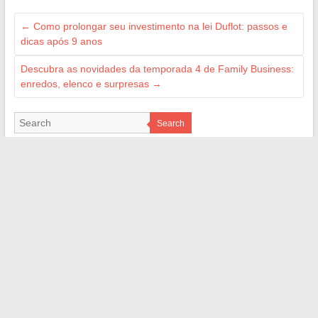
←
Como prolongar seu investimento na lei Duflot: passos e
dicas após 9 anos
Descubra as novidades da temporada 4 de Family Business:
enredos, elenco e surpresas
→
Search
ILS NOUS ON FAIT CONFIANCE
M Technologie
Ma Gazette
Le Magazine de l'Aube
Jean-Louis Garret