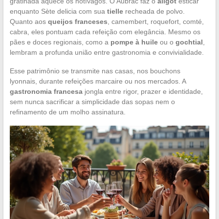
gratinada aquece os notívagos. O Aubrac faz o
aligot
esticar
enquanto Sète delicia com sua
tielle
recheada de polvo.
Quanto aos
queijos franceses
, camembert, roquefort, comté,
cabra, eles pontuam cada refeição com elegância. Mesmo os
pães e doces regionais, como a
pompe à huile
ou o
gochtial
,
lembram a profunda união entre gastronomia e convivialidade.
Esse patrimônio se transmite nas casas, nos bouchons
lyonnais, durante refeições marcaire ou nos mercados. A
gastronomia francesa
jongla entre rigor, prazer e identidade,
sem nunca sacrificar a simplicidade das sopas nem o
refinamento de um molho assinatura.