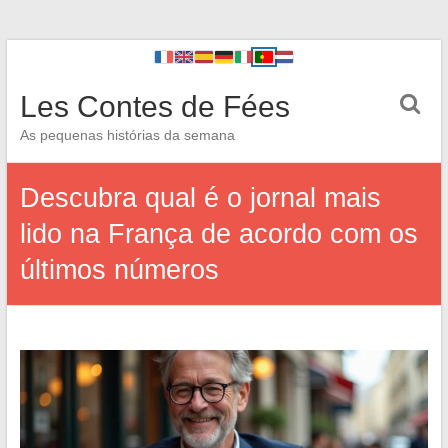
Les Contes de Fées
As pequenas histórias da semana
Descubra qual é o jornal mais
lido na França de acordo com os
últimos números