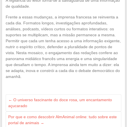
A vigilância do leitor torna-se a salvaguarda de uma informação
de qualidade.
Frente a essas mudanças, a imprensa francesa se reinventa a
cada dia. Formatos longos, investigações aprofundadas,
análises, podcasts, vídeos curtos ou formatos interativos: os
suportes se multiplicam, mas a missão permanece a mesma.
Permitir que cada um tenha acesso a uma informação exigente,
nutrir o espírito crítico, defender a pluralidade de pontos de
vista. Nesta mosaico, o engajamento das redações confere ao
panorama midiático francês uma energia e uma singularidade
que desafiam o tempo. A imprensa ainda tem muito a dizer: ela
se adapta, inova e constrói a cada dia o debate democrático do
amanhã.
←
O universo fascinante do doce rosa, um encantamento
açucarado
Por que e como descobrir AlmAnimal online: tudo sobre este
portal de animais
→