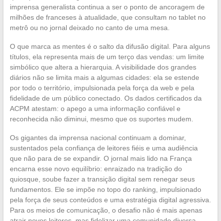
imprensa generalista continua a ser o ponto de ancoragem de
milhões de franceses à atualidade, que consultam no tablet no
metrô ou no jornal deixado no canto de uma mesa.
O que marca as mentes é o salto da difusão digital. Para alguns
títulos, ela representa mais de um terço das vendas: um limite
simbólico que altera a hierarquia. A visibilidade dos grandes
diários não se limita mais a algumas cidades: ela se estende
por todo o território, impulsionada pela força da web e pela
fidelidade de um público conectado. Os dados certificados da
ACPM atestam: o apego a uma informação confiável e
reconhecida não diminui, mesmo que os suportes mudem.
Os gigantes da imprensa nacional continuam a dominar,
sustentados pela confiança de leitores fiéis e uma audiência
que não para de se expandir. O jornal mais lido na França
encarna esse novo equilíbrio: enraizado na tradição do
quiosque, soube fazer a transição digital sem renegar seus
fundamentos. Ele se impõe no topo do ranking, impulsionado
pela força de seus conteúdos e uma estratégia digital agressiva.
Para os meios de comunicação, o desafio não é mais apenas
atrair novos leitores, mas fidelizar uma comunidade diversa,