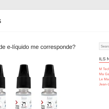
s
e e-líquido me corresponde?
ILS
M Tec
Ma Ga
Le Ma
Jean-L